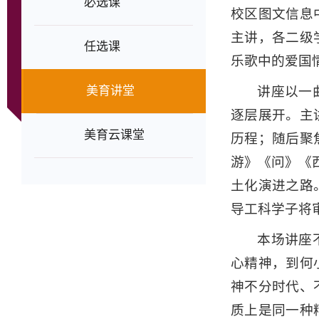
必选课
校区图文信息
主讲，各二级
任选课
乐歌中的爱国
美育讲堂
讲座以一
逐层展开。主
美育云课堂
历程；随后聚
游》《问》《
土化演进之路
导工科学子将
本场讲座
心精神，到何
神不分时代、
质上是同一种