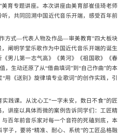
”美育专题讲座。本次讲座由美育部崔佳琦老师
聆听，共同回溯中国近代音乐开端，感受百年前
作方式—代表人物及作品—审美教育”四大板块
景，阐明学堂乐歌作为中国近代音乐开端的诞生
析《男儿第一志气高》《黄河》《祖国歌》《春
，生动还原了从“借曲填词”到“自己作曲”的本
“用《送别》旋律填专业歌词”的创作实践，引
实践课。从沈心工“一字未安，数日不食”的匠
路，讲座以具体而微的案例告诉同学们：工匠精
，与百年前音乐家对每一个音符的死磕到底，本
学子，要将“精准、耐心、系统”的工匠品格融