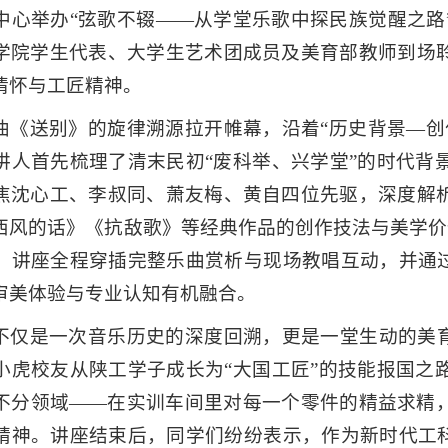
中心举办“弦歌不辍——从学堂乐歌中探民族觉醒之路
学院学生代表、大学生艺术团成员及美育部教师到场
情怀与工匠精神。
曲《送别》的旋律溯源拉开帷幕，沿着“历史背景—创
讲人首先梳理了清末民初“废科举、兴学堂”的时代背
焦沈心工、李叔同、萧友梅、黄自四位先驱，深度解
西风的话》《抗敌歌》等经典作品的创作技法与美学价值
。讲座全程穿插完整乐曲赏析与现场教唱互动，并通过
审美体验与专业认知有机融合。
不仅是一次音乐历史的深度回溯，更是一堂生动的美育
小虎校友从陕工学子成长为“大国工匠”的技能报国之
不分领域——在实训车间里对每一个零件的精益求精
精神。讲座结束后，同学们纷纷表示，作为新时代工科