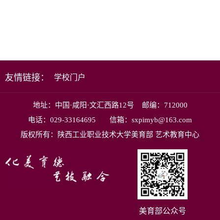
友情链接：
学校门户
地址：中国·咸阳·文汇西路12号 邮编：712000
电话：029-33164695 信箱：sxpimyb@163.com
版权所有：陕西工业职业技术大学美育部 艺术教育中心
美育部公众号