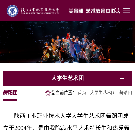
大学生艺术团
舞蹈团
您当前位置：
首页
-
大学生艺术团
-
舞蹈团
陕西工业职业技术大学大学生艺术团舞蹈团成
立于2004年，是由我院高水平艺术特长生和热爱舞