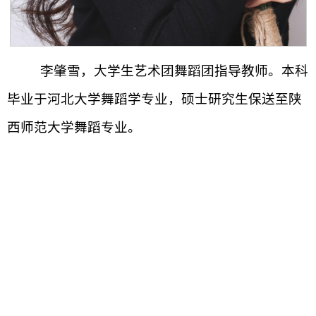
李肇雪，大
学生艺术团舞蹈团指导教师。
本科
毕业于河北大学舞蹈学专业，硕士研究生保送至陕
西师范大学舞蹈专业。