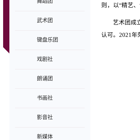
舞蹈团
则，以“精艺
武术团
艺术团成
认可。2021
键盘乐团
戏剧社
朗诵团
书画社
影音社
新媒体