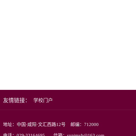
友情链接：
学校门户
地址：中国·咸阳·文汇西路12号 邮编：712000
电话：029-33164695 信箱：sxpimyb@163.com