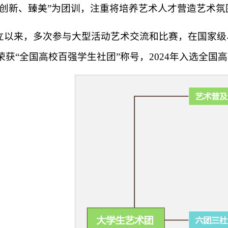
、创新、臻美”为团训，注重将培养艺术人才营造艺术
立以来，多次参与大型活动艺术交流和比赛，在国家级
年荣获“全国高校百强学生社团”称号，2024年入选全国