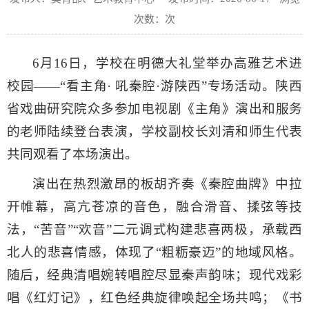
次数：
次
6月16日，学校在明德大礼堂举办高雅艺术进
校园——“看主角· 吼秦腔·游陕西”专场活动。陕西
省戏曲研究院众多参加电视剧《主角》演出和服务
的老师陆续登台表演，学校副校长刘清和师生代表
共同观看了本场演出。
演出在热烈激昂的板胡齐奏《秦腔曲牌》中拉
开帷幕，高亢苍凉的音色，融合滑音、揉弦等技
法，“苦音”“欢音”二元调式构建悲喜两极，承载西
北人的悲喜情感，体现了“粗粝豪迈”的地域风格。
随后，经典清唱婉转唱腔尽显秦声韵味；现代戏彩
唱《红灯记》，红色经典旋律唤起全场共鸣；《书